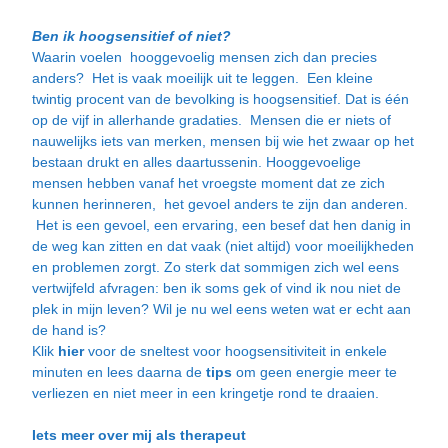
Ben ik hoogsensitief of niet?
Waarin voelen hooggevoelig mensen zich dan precies
anders? Het is vaak moeilijk uit te leggen. Een kleine
twintig procent van de bevolking is hoogsensitief. Dat is één
op de vijf in allerhande gradaties. Mensen die er niets of
nauwelijks iets van merken, mensen bij wie het zwaar op het
bestaan drukt en alles daartussenin. Hooggevoelige
mensen hebben vanaf het vroegste moment dat ze zich
kunnen herinneren, het gevoel anders te zijn dan anderen.
Het is een gevoel, een ervaring, een besef dat hen danig in
de weg kan zitten en dat vaak (niet altijd) voor moeilijkheden
en problemen zorgt. Zo sterk dat sommigen zich wel eens
vertwijfeld afvragen: ben ik soms gek of vind ik nou niet de
plek in mijn leven? Wil je nu wel eens weten wat er echt aan
de hand is?
Klik
hier
voor de sneltest voor hoogsensitiviteit in enkele
minuten en lees daarna de
tips
om geen energie meer te
verliezen en niet meer in een kringetje rond te draaien.
Iets meer over mij als therapeut