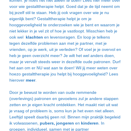
komen: je hoeft het niet alleen te doen! Lees
hier
meer over
voor wie gestalttherapie helpt. Goed dat je de tijd neemt om
bij jezelf stil te staan. Heb jij ook vragen over wie je nu
eigenlijk bent? Gestalttherapie helpt je om je
hooggevoeligheid te onderzoeken wie je bent en waarom je
niet lekker in je vel zit of hoe je vastloopt. Misschien heb je
ook wel
klachten
en
levensvragen
. En loop je telkens
tegen dezelfde problemen aan met je partner, met je
vrienden, op je werk, uit je verleden? Of voel je je overvol en
heb je geen overzicht meer? Je wilt het wel anders doen,
maar je vervalt steeds weer in dezelfde oude patronen. Durf
het aan om er NU wat aan te doen! Wil jij meer weten over
hoezo gestalttherapie jou helpt bij hooggevoeligheid? Lees
hierover
meer
.
Door je bewust te worden van oude remmende
(overlevings) patronen en gevoelens zul je andere stappen
zetten en je eigen kracht ontdekken. Het maakt niet uit wat
je vraag of probleem is, soms kun je het even niet alleen.
Leeftijd speelt daarbij geen rol. Binnen mijn praktijk begeleid
ik volwassenen,
pubers, jongeren
en
kinderen
. In
groepen, individueel, samen met je partner