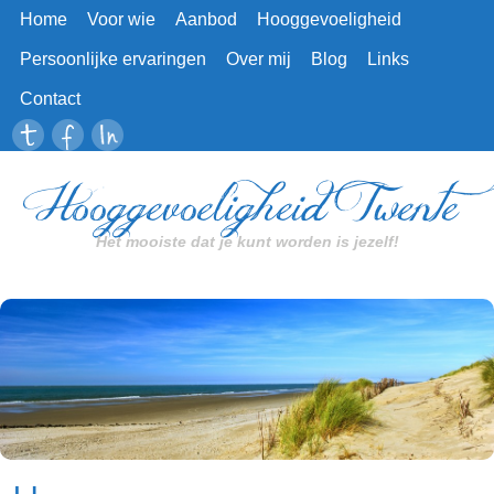
Home
Voor wie
Aanbod
Hooggevoeligheid
Persoonlijke ervaringen
Over mij
Blog
Links
Contact
Hooggevoeligheid Twente
Het mooiste dat je kunt worden is jezelf!