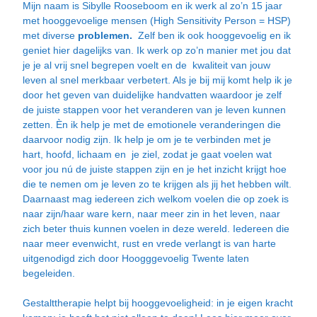
Mijn naam is Sibylle Rooseboom en ik werk al zo’n 15 jaar
met hooggevoelige mensen (High Sensitivity Person = HSP)
met diverse
problemen
.
Zelf ben ik ook hooggevoelig en ik
geniet hier dagelijks van. Ik werk op zo’n manier met jou dat
je je al vrij snel begrepen voelt en de kwaliteit van jouw
leven al snel merkbaar verbetert. Als je bij mij komt help ik je
door het geven van duidelijke handvatten waardoor je zelf
de juiste stappen voor het veranderen van je leven kunnen
zetten. Èn ik help je met de emotionele veranderingen die
daarvoor nodig zijn. Ik help je om je te verbinden met je
hart, hoofd, lichaam en je ziel, zodat je gaat voelen wat
voor jou nú de juiste stappen zijn en je het inzicht krijgt hoe
die te nemen om je leven zo te krijgen als jij het hebben wilt.
Daarnaast mag iedereen zich welkom voelen die op zoek is
naar zijn/haar ware kern, naar meer zin in het leven, naar
zich beter thuis kunnen voelen in deze wereld. Iedereen die
naar meer evenwicht, rust en vrede verlangt is van harte
uitgenodigd zich door Hoogggevoelig Twente laten
begeleiden.
Gestalttherapie helpt bij hooggevoeligheid: in je eigen kracht