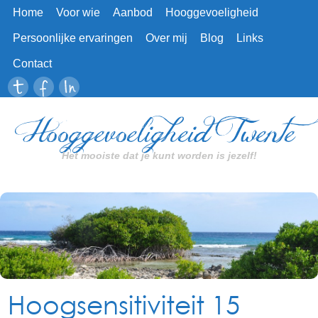
Home
Voor wie
Aanbod
Hooggevoeligheid
Persoonlijke ervaringen
Over mij
Blog
Links
Contact
Hooggevoeligheid Twente
Het mooiste dat je kunt worden is jezelf!
Hoogsensitiviteit 15