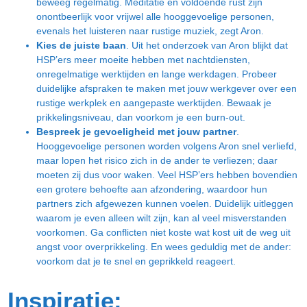
beweeg regelmatig. Meditatie en voldoende rust zijn
onontbeerlijk voor vrijwel alle hooggevoelige personen,
evenals het luisteren naar rustige muziek, zegt Aron.
Kies de juiste baan
. Uit het onderzoek van Aron blijkt dat
HSP’ers meer moeite hebben met nachtdiensten,
onregelmatige werktijden en lange werkdagen. Probeer
duidelijke afspraken te maken met jouw werkgever over een
rustige werkplek en aangepaste werktijden. Bewaak je
prikkelingsniveau, dan voorkom je een burn-out.
Bespreek je gevoeligheid met jouw partner
.
Hooggevoelige personen worden volgens Aron snel verliefd,
maar lopen het risico zich in de ander te verliezen; daar
moeten zij dus voor waken. Veel HSP’ers hebben bovendien
een grotere behoefte aan afzondering, waardoor hun
partners zich afgewezen kunnen voelen. Duidelijk uitleggen
waarom je even alleen wilt zijn, kan al veel misverstanden
voorkomen. Ga conflicten niet koste wat kost uit de weg uit
angst voor overprikkeling. En wees geduldig met de ander:
voorkom dat je te snel en geprikkeld reageert.
Inspiratie: