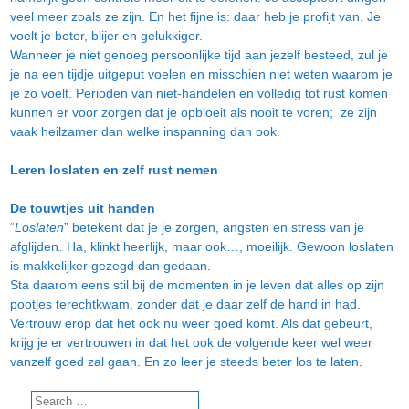
veel meer zoals ze zijn. En het fijne is: daar heb je profijt van. Je
voelt je beter, blijer en gelukkiger.
Wanneer je niet genoeg persoonlijke tijd aan jezelf besteed, zul je
je na een tijdje uitgeput voelen en misschien niet weten waarom je
je zo voelt. Perioden van niet-handelen en volledig tot rust komen
kunnen er voor zorgen dat je opbloeit als nooit te voren; ze zijn
vaak heilzamer dan welke inspanning dan ook.
Leren loslaten en zelf rust nemen
De touwtjes uit handen
“
Loslaten
” betekent dat je je zorgen, angsten en stress van je
afglijden
. Ha, klinkt heerlijk, maar ook…, moeilijk. Gewoon loslaten
is makkelijker gezegd dan gedaan.
Sta daarom eens stil bij de momenten in je leven dat alles op zijn
pootjes terechtkwam, zonder dat je daar zelf de hand in had.
Vertrouw erop dat het ook nu weer goed komt. Als dat gebeurt,
krijg je er vertrouwen in dat het ook de volgende keer wel weer
vanzelf goed zal gaan. En zo leer je steeds beter los te laten.