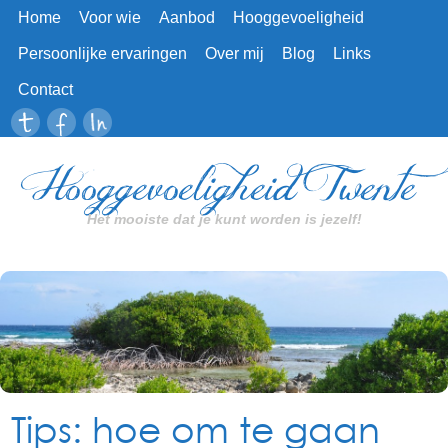
Home
Voor wie
Aanbod
Hooggevoeligheid
Persoonlijke ervaringen
Over mij
Blog
Links
Contact
Hooggevoeligheid Twente
Het mooiste dat je kunt worden is jezelf!
Tips: hoe om te gaan