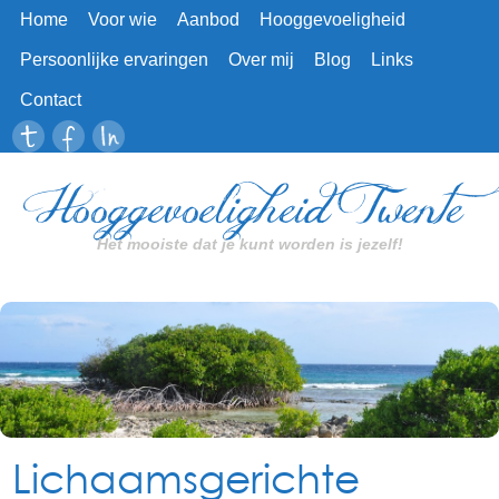
Home
Voor wie
Aanbod
Hooggevoeligheid
Persoonlijke ervaringen
Over mij
Blog
Links
Contact
Hooggevoeligheid Twente
Het mooiste dat je kunt worden is jezelf!
Lichaamsgerichte