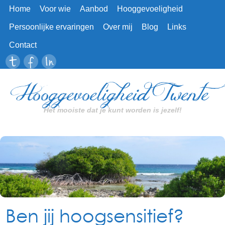
Home
Voor wie
Aanbod
Hooggevoeligheid
Persoonlijke ervaringen
Over mij
Blog
Links
Contact
Hooggevoeligheid Twente
Het mooiste dat je kunt worden is jezelf!
Ben jij hoogsensitief?