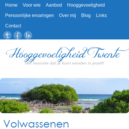
Home
Voor wie
Aanbod
Hooggevoeligheid
Persoonlijke ervaringen
Over mij
Blog
Links
Contact
Hooggevoeligheid Twente
Het mooiste dat je kunt worden is jezelf!
Volwassenen